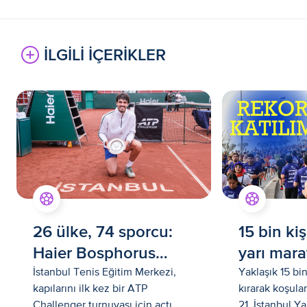
İLGİLİ İÇERİKLER
26 ülke, 74 sporcu:
15 bin kiş
Haier Bosphorus
yarı mar
Challenger Cup
İstanbul Tenis Eğitim Merkezi,
Yaklaşık 15 bin
kapılarını ilk kez bir ATP
kırarak koşula
İstanbul
Challenger turnuvası için açtı
21. İstanbul Y