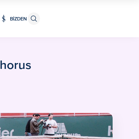
BİZDEN
phorus