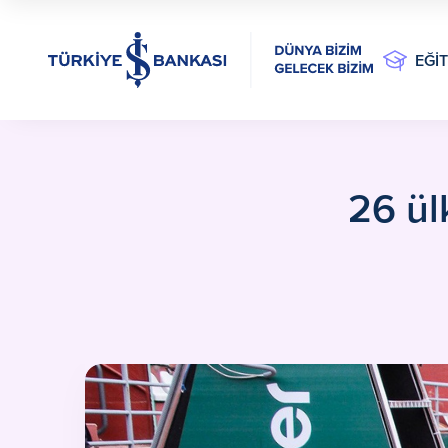
EĞİ
26 ül