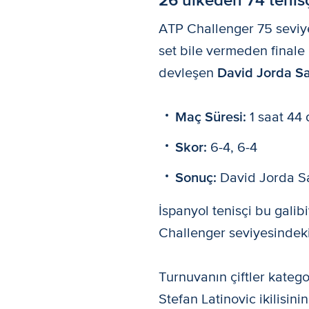
ATP Challenger 75 seviye
set bile vermeden finale
devleşen
David Jorda S
Maç Süresi:
1 saat 44 
Skor:
6-4, 6-4
Sonuç:
David Jorda S
İspanyol tenisçi bu gali
Challenger seviyesindeki
Turnuvanın çiftler kateg
Stefan Latinovic ikilisin