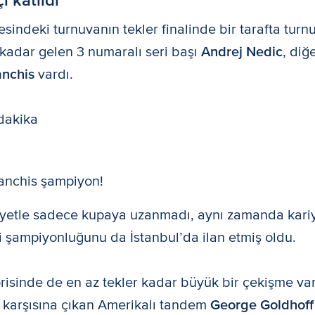
sindeki turnuvanın tekler finalinde bir tarafta tur
 kadar gelen 3 numaralı seri başı
Andrej Nedic
, diğ
anchis
vardı.
dakika
anchis şampiyon!
biyetle sadece kupaya uzanmadı, aynı zamanda kariy
 şampiyonluğunu da İstanbul’da ilan etmiş oldu.
orisinde de en az tekler kadar büyük bir çekişme var
in karşısına çıkan Amerikalı tandem
George Goldhoff