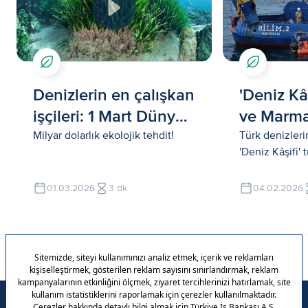
Denizlerin en çalışkan
'Deniz Kâ
işçileri: 1 Mart Dünya
ve Marma
Deniz Çayırları Günü
Sıcaklık s
Milyar dolarlık ekolojik tehdit!
Türk denizleri
'Deniz Kâşifi' 
01.03.2026
3 dk
04.02.2026
Ana Sayfa
Çevre
Doğa Eğitim Programları