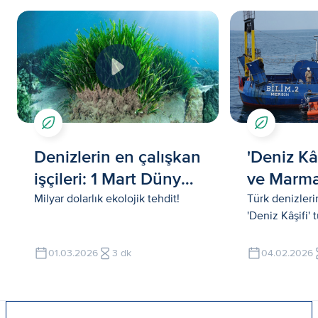
Denizlerin en çalışkan
'Deniz Kâ
işçileri: 1 Mart Dünya
ve Marma
Deniz Çayırları Günü
Sıcaklık s
Milyar dolarlık ekolojik tehdit!
Türk denizleri
'Deniz Kâşifi' 
01.03.2026
3 dk
04.02.2026