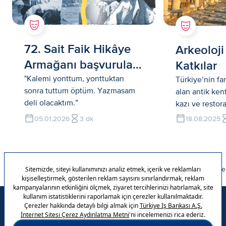
72. Sait Faik Hikâye
Arkeoloji
Armağanı başvuruları
Katkılar
başladı
"Kalemi yonttum, yonttuktan
Türkiye’nin fa
sonra tuttum öptüm. Yazmasam
alan antik ken
deli olacaktım.”
kazı ve restora
Bankası’nın d
05.01.2026
3 dk
18.08.2025
zengin miras
taşıyor.
Ana Sayfa
Kültür & Sanat
‘Sardunyalar Güneşe Bayılır’ ve ‘Mavide