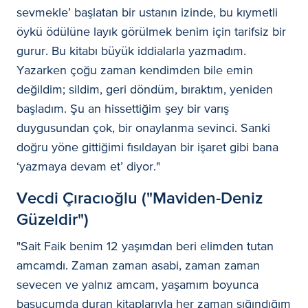
sevmekle’ başlatan bir ustanın izinde, bu kıymetli
öykü ödülüne layık görülmek benim için tarifsiz bir
gurur. Bu kitabı büyük iddialarla yazmadım.
Yazarken çoğu zaman kendimden bile emin
değildim; sildim, geri döndüm, bıraktım, yeniden
başladım. Şu an hissettiğim şey bir varış
duygusundan çok, bir onaylanma sevinci. Sanki
doğru yöne gittiğimi fısıldayan bir işaret gibi bana
‘yazmaya devam et’ diyor."
Vecdi Çıracıoğlu ("Maviden-Deniz
Güzeldir")
"Sait Faik benim 12 yaşımdan beri elimden tutan
amcamdı. Zaman zaman asabi, zaman zaman
sevecen ve yalnız amcam, yaşamım boyunca
başucumda duran kitaplarıyla her zaman sığındığım