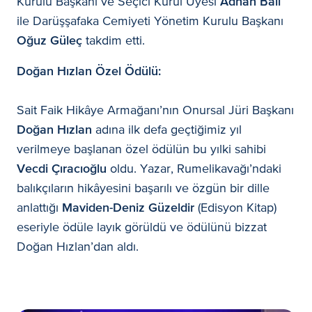
Kurulu Başkanı ve Seçici Kurul Üyesi
Adnan Bali
ile Darüşşafaka Cemiyeti Yönetim Kurulu Başkanı
Oğuz Güleç
takdim etti.
Doğan Hızlan Özel Ödülü:
Sait Faik Hikâye Armağanı’nın Onursal Jüri Başkanı
Doğan Hızlan
adına ilk defa geçtiğimiz yıl
verilmeye başlanan özel ödülün bu yılki sahibi
Vecdi Çıracıoğlu
oldu. Yazar, Rumelikavağı’ndaki
balıkçıların hikâyesini başarılı ve özgün bir dille
anlattığı
Maviden-Deniz Güzeldir
(Edisyon Kitap)
eseriyle ödüle layık görüldü ve ödülünü bizzat
Doğan Hızlan’dan aldı.