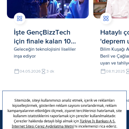
İşte GençBizzTech
Hataylı 
için finale kalan 10
'deprem u
proje
tahliye' s
Geleceğin teknolojisini liseliler
Bilim Kuşağı A
inşa ediyor
Beril ve Çağla
Kuşağı At
uyarı ve tahli
kullanılacak bi
04.05.2026
3 dk
08.11.2025
geliştirdiler
Ana Sayfa
Bilim
7. Türkiye Okullar Arası Zekâ Oyunları Şampiyona